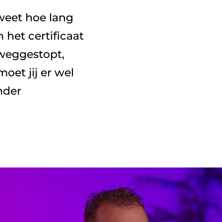
et certificaat 
weggestopt, 
et jij er wel 
nder 