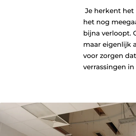
 Je herkent het misschien wel: een dak waarvan je niet weet hoe lang 
het nog meegaat
bijna verloopt.
maar eigenlijk a
voor zorgen dat 
verrassingen in