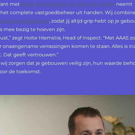
 Want met
Asset Management as a Service (AAAS)
neemt
 het complete vastgoedbeheer uit handen. Wij combin
slimme digitalisering
, zodat jij altijd grip hebt op je geb
ks mee bezig te hoeven zijn.
rust,” zegt Hoite Hiemstra, Head of Inspect. “Met AAAS 
or onaangename verrassingen komen te staan. Alles is inzi
. Dat geeft vertrouwen.”
wij zorgen dat je gebouwen veilig zijn, hun waarde be
voor de toekomst.