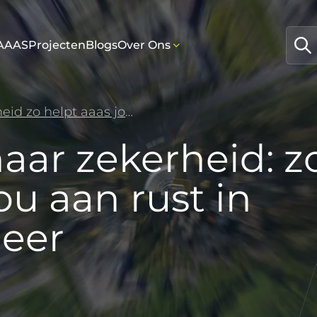
AAAS
Projecten
Blogs
Over Ons
Van zorgen naar zekerheid zo helpt aaas jou aan rust in vastgoedbeheer
aar zekerheid: z
ou aan rust in
eer