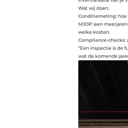
inventarisatie van je
Wat wij doen:
Conditiemeting
:
hoe 
MJOP
: een meerjare
welke kosten.
Compliance-checks
:
“Een inspectie is de 
wat de komende jaren n