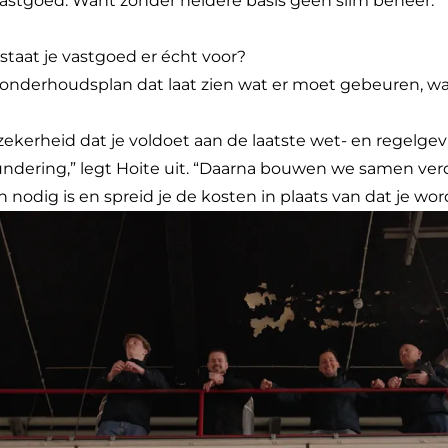
 vastgoed. Want zonder heldere basis geen slim beheer.
staat je vastgoed er écht voor?
nonderhoudsplan dat laat zien wat er moet gebeuren, w
zekerheid dat je voldoet aan de laatste wet- en regelgev
fundering,” legt Hoite uit. “Daarna bouwen we samen verd
odig is en spreid je de kosten in plaats van dat je word