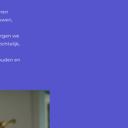
eren
ouwen,
zorgen we
chtelijk,
houden en