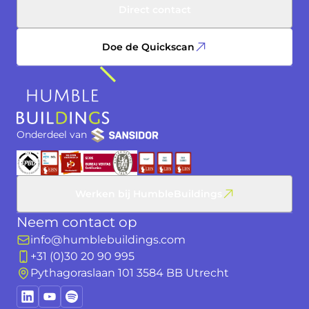
Direct contact
Doe de Quickscan
Onderdeel van
Werken bij HumbleBuildings
Neem contact op
info@humblebuildings.com
+31 (0)30 20 90 995
Pythagoraslaan 101 3584 BB Utrecht