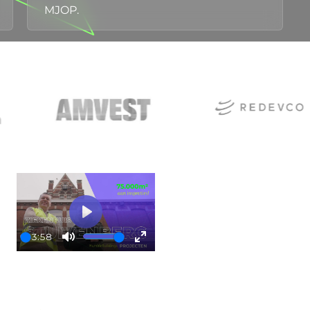
MJOP.
Play
03:58
Play
Mute
Enter
fullscreen