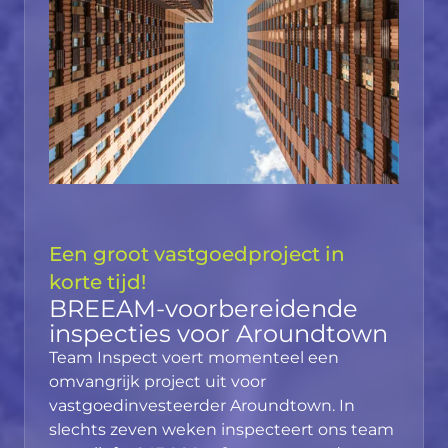
Een groot vastgoedproject in
korte tijd!
BREEAM-voorbereidende
Ho
inspecties voor Aroundtown
glo
Team Inspect voert momenteel een
KJ
omvangrijk project uit voor
Een
vastgoedinvesteerder Aroundtown. In
Den
slechts zeven weken inspecteert ons team
maa