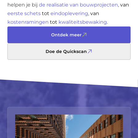
helpen je bij
de realisatie van bouwprojecten
,
van
eerste schets
tot
eindoplevering
,
van
kostenramingen
tot
kwaliteitsbewaking
.
Ontdek meer
Doe de Quickscan