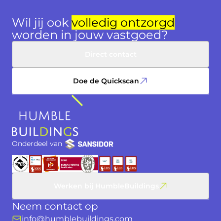
Wil jij ook
volledig ontzorgd
worden in jouw vastgoed?
Direct contact
Doe de Quickscan
Onderdeel van
Werken bij HumbleBuildings
Neem contact op
info@humblebuildings.com