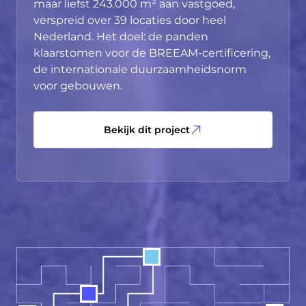
maar liefst 243.000 m² aan vastgoed,
dez
verspreid over 39 locaties door heel
inm
Nederland. Het doel: de panden
klaarstomen voor de BREEAM-certificering,
de internationale duurzaamheidsnorm
voor gebouwen.
Bekijk dit project