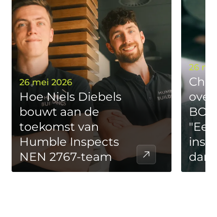
26 me
Chri
26 mei 2026
Hoe Niels Diebels
over
bouwt aan de
BOEI
toekomst van
"Een
Humble Inspects
insp
NEN 2767-team
dan 