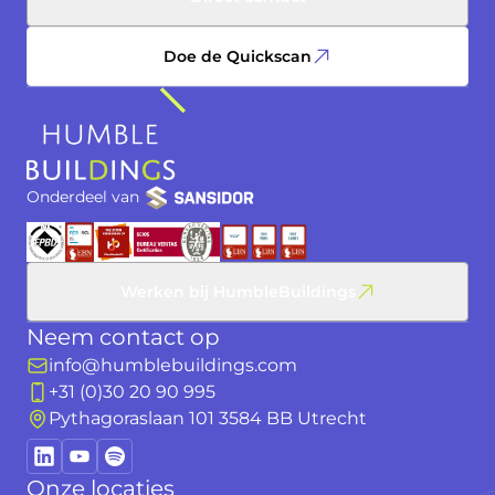
Doe de Quickscan
Onderdeel van
Werken bij HumbleBuildings
Neem contact op
info@humblebuildings.com
+31 (0)30 20 90 995
Pythagoraslaan 101 3584 BB Utrecht
Onze locaties