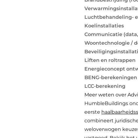
Verwarmingsinstalla
Luchtbehandeling- en
Koelinstallaties
Communicatie (data, 
Woontechnologie / 
Beveiligingsinstalla
Liften en roltrappen
Energieconcept ontw
BENG-berekeningen
LCC-berekening
Meer weten over Adv
HumbleBuildings onde
eerste
haalbaarheids
combineert juridische
weloverwogen keuzes
vastgoed.
Bekijk het 