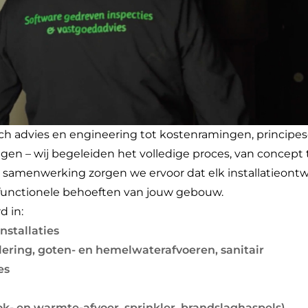
isch advies en engineering tot kostenramingen, principe
 – wij begeleiden het volledige proces, van concept to
e samenwerking zorgen we ervoor dat elk installatieont
functionele behoeften van jouw gebouw.
d in:
nstallaties
lering, goten- en hemelwaterafvoeren, sanitair
ies
ok- en warmte-afvoer, sprinkler, brandslaghaspels)