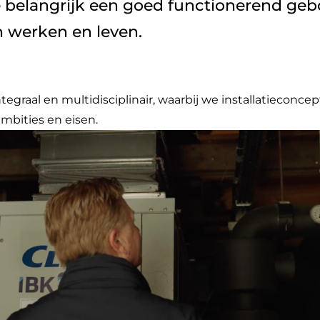
 belangrijk een goed functionerend geb
n werken en leven.
graal en multidisciplinair, waarbij we installatieconc
bities en eisen.