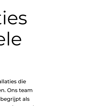
ies
ele
laties die
en. Ons team
egrijpt als