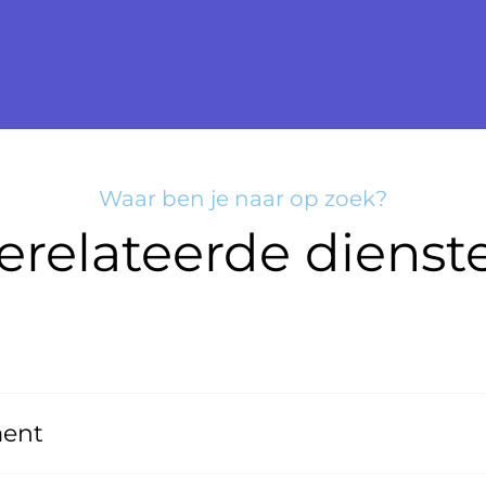
Waar ben je naar op zoek?
erelateerde dienst
ent