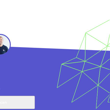
r
.
scan