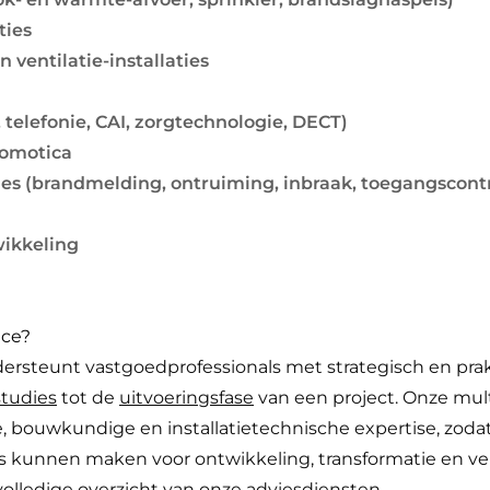
ties
 ventilatie-installaties
telefonie, CAI, zorgtechnologie, DECT)
domotica
ties (brandmelding, ontruiming, inbraak, toegangscont
ikkeling
ice?
rsteunt vastgoedprofessionals met strategisch en prakt
studies
tot de
uitvoeringsfase
van een project. Onze mult
, bouwkundige en installatietechnische expertise, zoda
 kunnen maken voor ontwikkeling, transformatie en v
volledige overzicht van onze adviesdiensten.