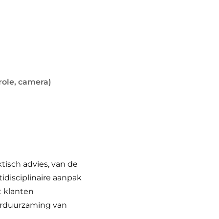
role, camera)
isch advies, van de
idisciplinaire aanpak
t klanten
erduurzaming van