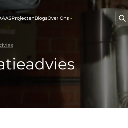
AAAS
Projecten
Blogs
Over Ons
advies
latieadvies