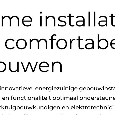
me installat
 comfortab
ouwen
nnovatieve, energiezuinige gebouwinstal
en functionaliteit optimaal ondersteun
rktuigbouwkundigen en elektrotechnici b