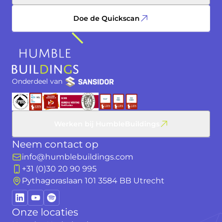
Doe de Quickscan
Onderdeel van
Werken bij HumbleBuildings
Neem contact op
info@humblebuildings.com
+31 (0)30 20 90 995
Pythagoraslaan 101 3584 BB Utrecht
Onze locaties