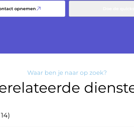
contact opnemen
Doe de quick
Waar ben je naar op zoek?
erelateerde dienst
14)