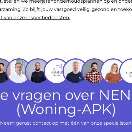
t, stellen we
meerjarenonderhoudsplannen
op en onder
zaming. Zo blijft jouw vastgoed veilig, gezond en toe
ht van onze inspectiediensten.
je vragen over NEN
(Woning-APK)
Neem gerust contact op met één van onze specialisten