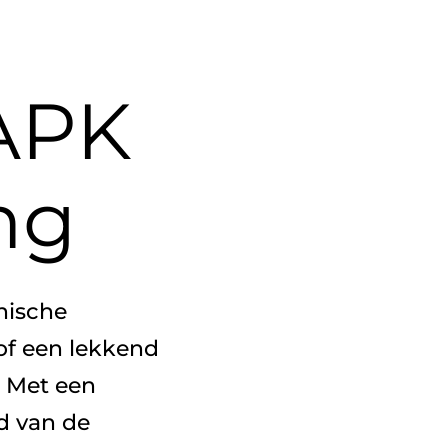
APK
ng
nische
of een lekkend
. Met een
d van de