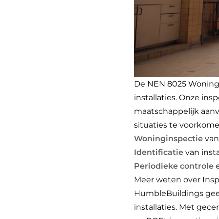
De NEN 8025 Woning-AP
installaties. Onze in
maatschappelijk aanva
situaties te voorkom
Woninginspectie
van
Identificatie
van inst
Periodieke controle 
Meer weten over Ins
HumbleBuildings geef
installaties. Met gec