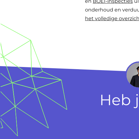
en
BOEI-inspecties
ui
onderhoud en verduur
het volledige overzic
Heb 