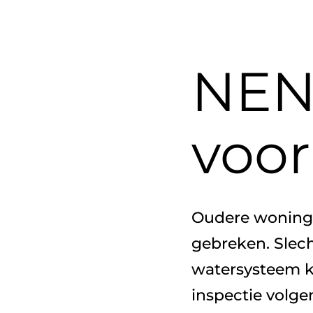
NEN
voo
Oudere woninge
gebreken. Slec
watersysteem k
inspectie volg