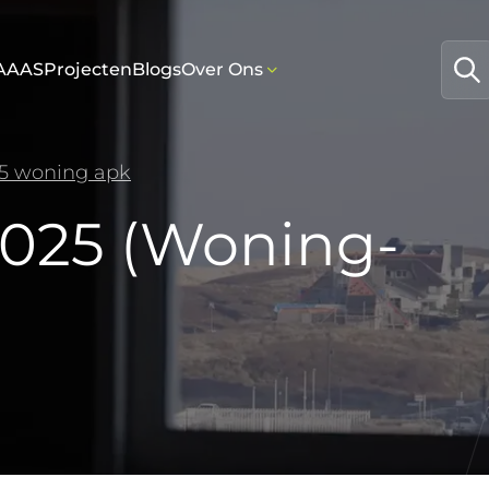
AAAS
Projecten
Blogs
Over Ons
5 woning apk
025 (Woning-