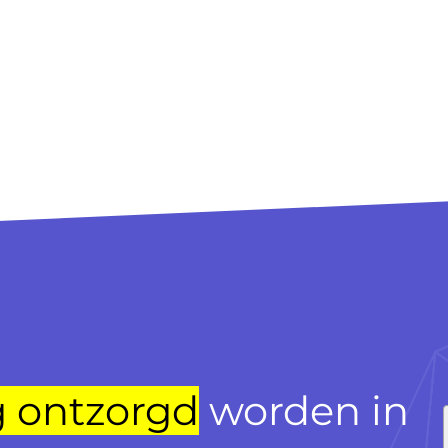
g ontzorgd
worden in