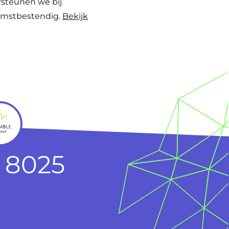
steunen we bij
komstbestendig.
Bekijk
 8025
.