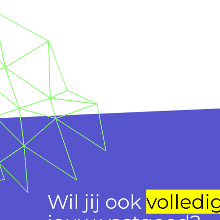
Wil jij ook
volledi