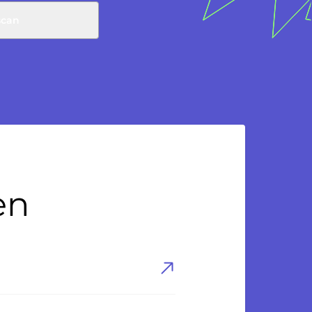
scan
en