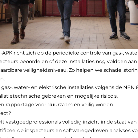
K richt zich op de periodieke controle van gas-, water
specteurs beoordelen of deze installaties nog voldoen aa
ardbare veiligheidsniveau. Zo helpen we schade, storin
en.
 gas-, water- en elektrische installaties volgens de NEN 8
allatietechnische gebreken en mogelijke risico’s.
en rapportage
voor duurzaam en veilig wonen.
pect?
t vastgoedprofessionals volledig inzicht in de staat v
ertificeerde inspecteurs en softwaregedreven analyses 