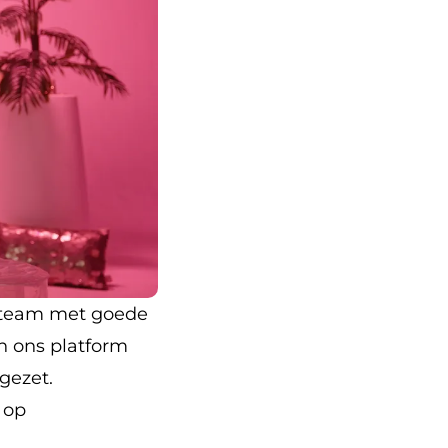
n team met goede
an ons platform
 gezet.
 op