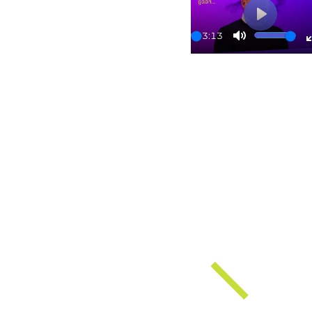
Play
03:13
Play
Mute