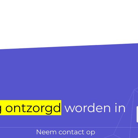
g ontzorgd
worden in
Neem contact op