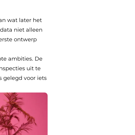
an wat later het
ata niet alleen
eerste ontwerp
ote ambities. De
specties uit te
s gelegd voor iets