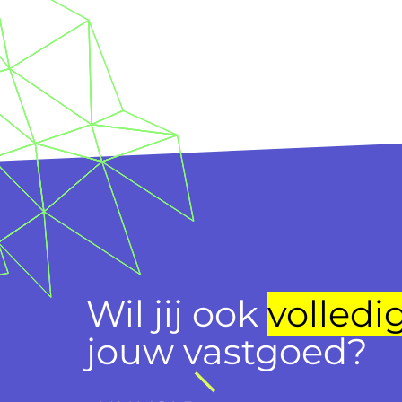
Wil jij ook
volledi
jouw vastgoed?