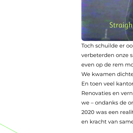
Toch schuilde er oo
verbeterden onze s
even op de rem moes
We kwamen dichter 
En toen veel kanto
Renovaties en ver
we – ondanks de o
2020 was een reali
en kracht van same