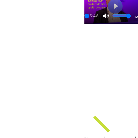
Play
05:46
Play
Mute