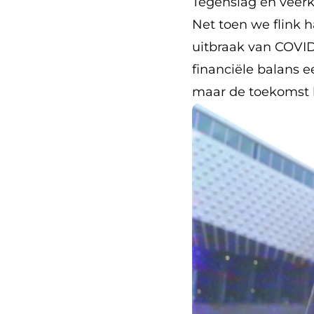
Tegenslag en veerk
Net toen we flink 
uitbraak van COVID
financiële balans e
maar de toekomst la