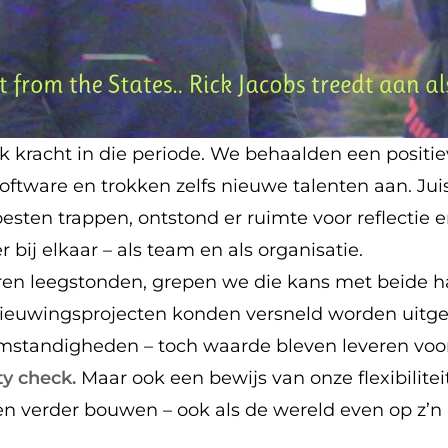
k kracht in die periode. We behaalden een positie
oftware en trokken zelfs nieuwe talenten aan. Jui
ten trappen, ontstond er ruimte voor reflectie en
bij elkaar – als team en als organisatie.
ren leegstonden, grepen we die kans met beide 
nieuwingsprojecten konden versneld worden uitg
mstandigheden – toch waarde bleven leveren voor
ty check.
Maar ook een bewijs van onze flexibiliteit
n verder bouwen – ook als de wereld even op z’n 