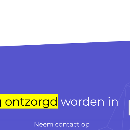
g ontzorgd
worden in
Neem contact op