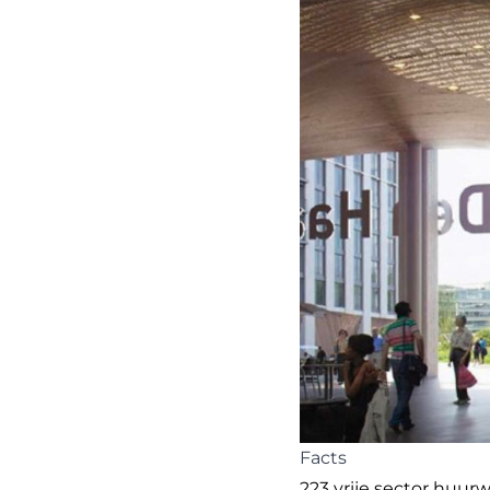
Facts
223 vrije sector huu