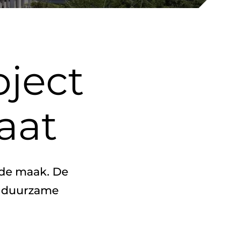
oject
aat
 duurzame 