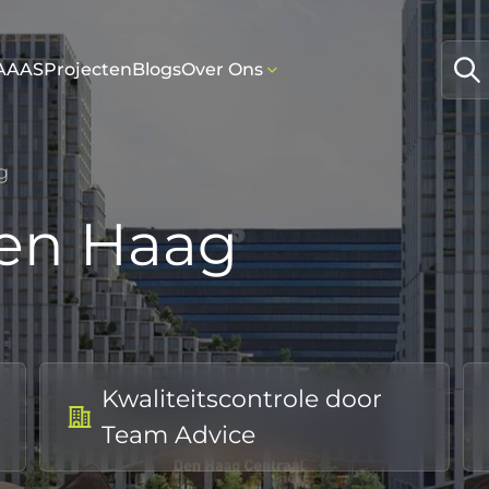
AAAS
Projecten
Blogs
Over Ons
g
Den Haag
Kwaliteitscontrole door
Team Advice