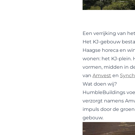
Een verrijking van h
Het KJ-gebouw bestaa
Haagse horeca en win
wonen: het KJ-plein. 
vormen, midden in de 
van
Amvest
en
Synch
Wat doen wij?
HumbleBuildings voe
verzorgt namens Amv
impuls door de groen
gebouw.