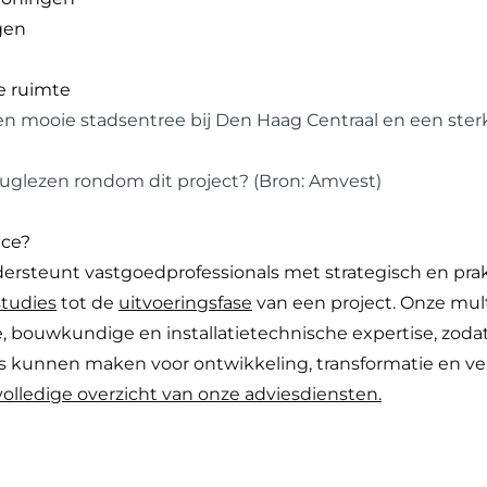
gen
e ruimte
een mooie stadsentree bij Den Haag Centraal en een ste
eruglezen rondom dit project? (Bron: Amvest)
ice?
rsteunt vastgoedprofessionals met strategisch en prakt
studies
tot de
uitvoeringsfase
van een project. Onze mult
, bouwkundige en installatietechnische expertise, zoda
 kunnen maken voor ontwikkeling, transformatie en v
volledige overzicht van onze adviesdiensten.