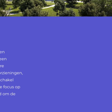
een
 een
re
rzieningen,
schakel
e focus op
ld om de