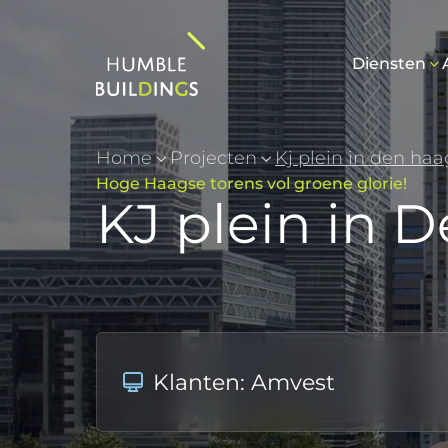
Diensten
Home
Projecten
Kj plein in den haa
Hoge Haagse torens vol groene glorie!
KJ plein in 
Klanten: Amvest