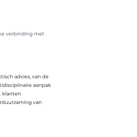
rke verbinding met
isch advies, van de
idisciplinaire aanpak
t klanten
erduurzaming van