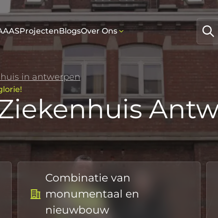
AAAS
Projecten
Blogs
Over Ons
nhuis in antwerpen
lorie!
 Ziekenhuis Ant
Combinatie van
monumentaal en
nieuwbouw