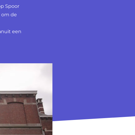
op Spoor
s om de
anuit een