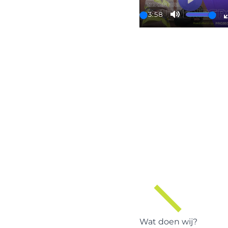
Play
03:58
Play
Mute
Wat doen wij?