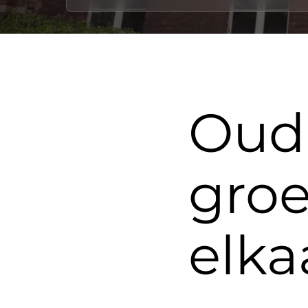
Oud
gro
elka