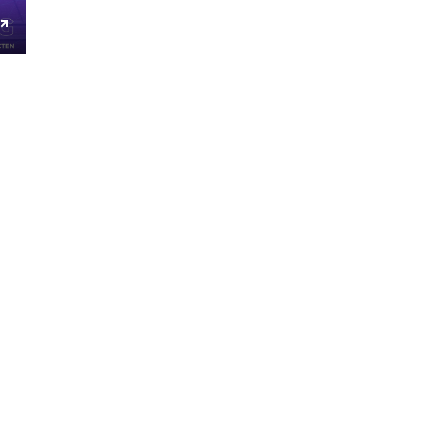
Enter
fullscreen