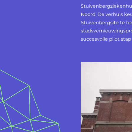
Stuivenbergziekenhui
Noord. De verhuis ke
Stuivenbergsite te h
stadsvernieuwingspro
succesvolle pilot stap