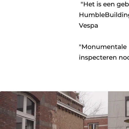
 "Het is een gebouw dat voor Antwerpen van zeer grote waarde is! 
HumbleBuildings
Vespa

"Monumentale p
inspecteren nod