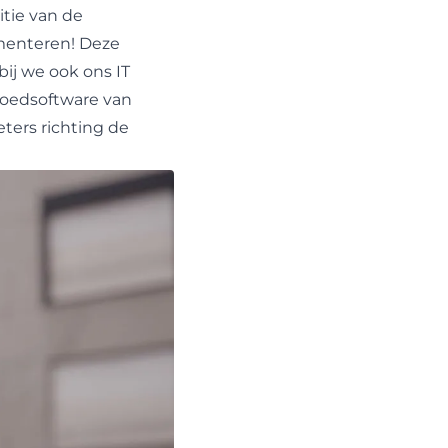
tie van de
ementeren! Deze
j we ook ons IT
goedsoftware van
ters richting de