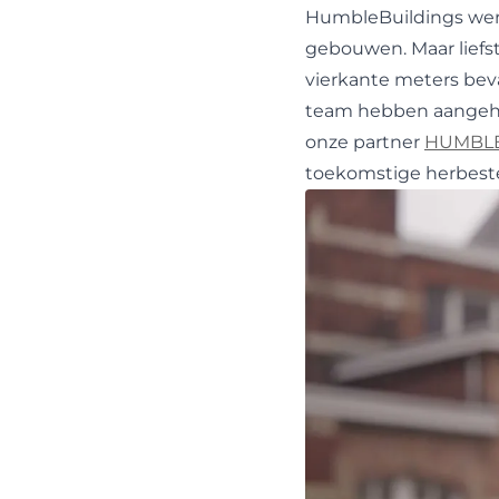
HumbleBuildings werd
gebouwen. Maar liefs
vierkante meters be
team hebben aangeha
onze partner
HUMBL
toekomstige herbest