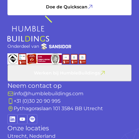
Doe de Quickscan
Onderdeel van
Werken bij HumbleBuildings
Neem contact op
info@humblebuildings.com
+31 (0)30 20 90 995
Pythagoraslaan 101 3584 BB Utrecht
Onze locaties
Utrecht, Nederland