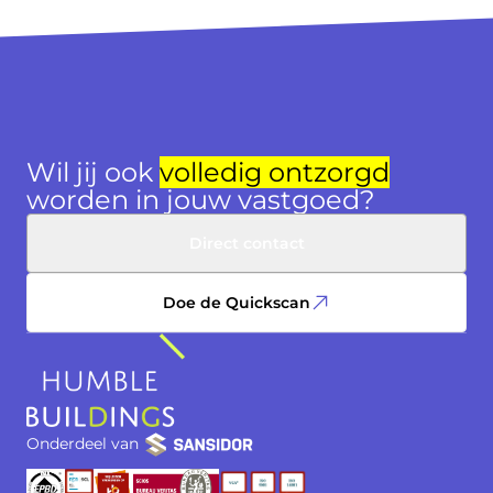
Wil jij ook
volledig ontzorgd
worden in jouw vastgoed?
Direct contact
Doe de Quickscan
Onderdeel van